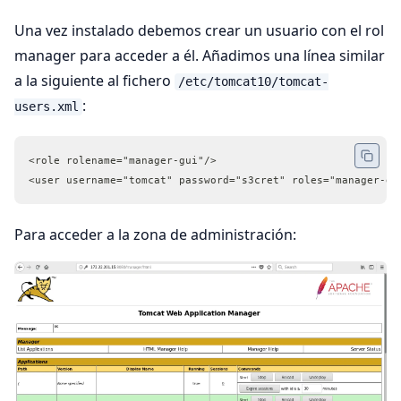
Una vez instalado debemos crear un usuario con el rol
manager para acceder a él. Añadimos una línea similar
a la siguiente al fichero
/etc/tomcat10/tomcat-
:
users.xml
<role rolename="manager-gui"/>
<user username="tomcat" password="s3cret" roles="manager-gu
Para acceder a la zona de administración: