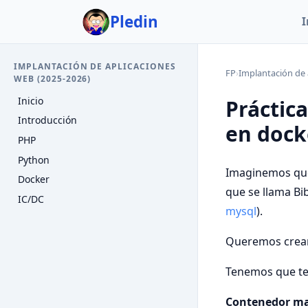
Pledin
I
IMPLANTACIÓN DE APLICACIONES
FP
›
Implantación de 
WEB (2025-2026)
Inicio
Práctic
Introducción
en dock
PHP
Python
Imaginemos que
Docker
que se llama Bib
IC/DC
mysql
).
Queremos crear
Tenemos que ten
Contenedor ma