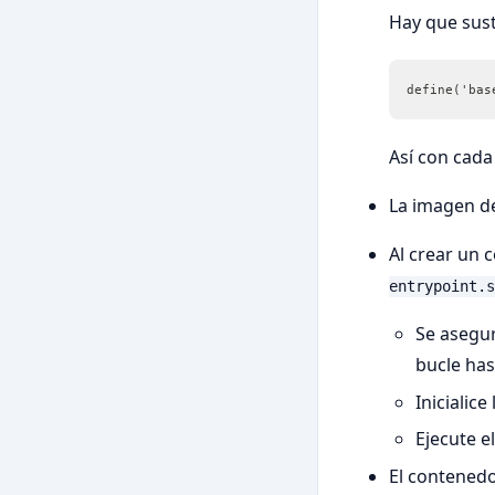
Hay que sust
define('bas
Así con cada 
La imagen de
Al crear un 
entrypoint.s
Se asegu
bucle has
Inicialic
Ejecute e
El contenedo