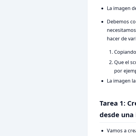
La imagen de
Debemos conf
necesitamos 
hacer de var
Copiando
Que el sc
por ejemp
La imagen la
Tarea 1: C
desde una
Vamos a cre