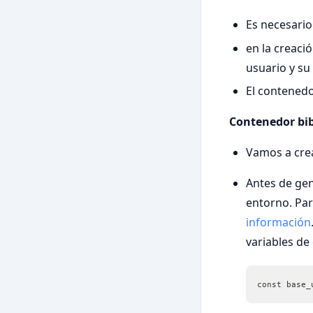
Es necesari
en la creaci
usuario y su
El contened
Contenedor bib
Vamos a crea
Antes de gen
entorno. Par
información
variables de 
const base_