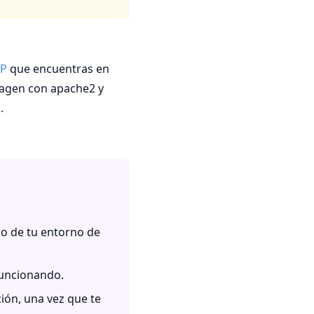
P
que encuentras en
magen con apache2 y
.
ro de tu entorno de
funcionando.
ión, una vez que te