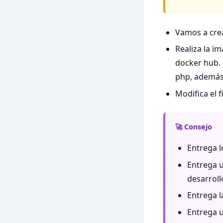
Vamos a cre
Realiza la im
docker hub.
php, además
Modifica el 
🚀 Consejo
Entrega l
Entrega u
desarroll
Entrega l
Entrega u