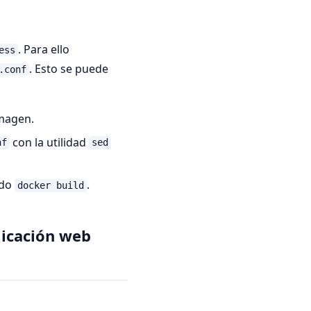
. Para ello
ess
. Esto se puede
.conf
imagen.
con la utilidad
nf
sed
ndo
.
docker build
licación web