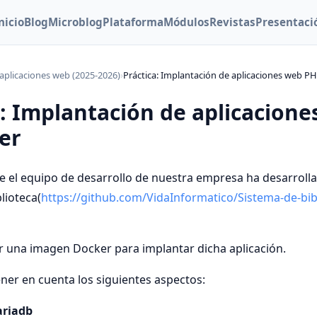
nicio
Blog
Microblog
Plataforma
Módulos
Revistas
Presentaci
aplicaciones web (2025-2026)
›
Práctica: Implantación de aplicaciones web P
a: Implantación de aplicacion
er
 el equipo de desarrollo de nuestra empresa ha desarroll
lioteca(
https://github.com/VidaInformatico/Sistema-de-bib
 una imagen Docker para implantar dicha aplicación.
er en cuenta los siguientes aspectos:
riadb