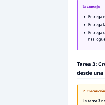
🚀 Consejo
Entrega e
Entrega l
Entrega u
has logu
Tarea 3: C
desde una
⚠️ Precaución
La tarea 3 no