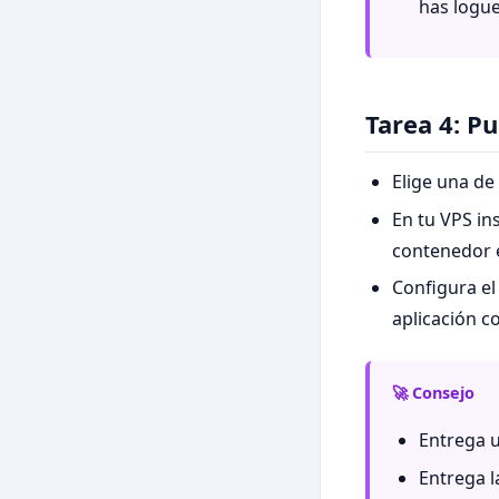
has logu
Tarea 4: P
Elige una de
En tu VPS in
contenedor e
Configura el
aplicación c
🚀 Consejo
Entrega u
Entrega l