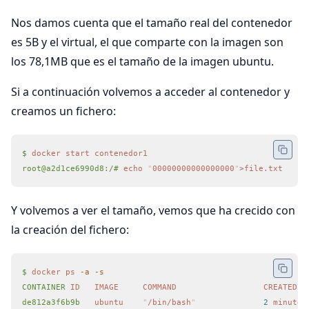
Nos damos cuenta que el tamaño real del contenedor
es 5B y el virtual, el que comparte con la imagen son
los 78,1MB que es el tamaño de la imagen ubuntu.
Si a continuación volvemos a acceder al contenedor y
creamos un fichero:
$
 docker
 start
 contenedor1
root@a2d1ce6990d8:/#
 echo
 "
00000000000000000
"
>
file.txt
Y volvemos a ver el tamaño, vemos que ha crecido con
la creación del fichero:
$
 docker
 ps
 -a
 -s
CONTAINER
 ID
   IMAGE
     COMMAND
                  CREATED
  
de812a3f6b9b
   ubuntu
    "
/bin/bash
"
              2
 minutes