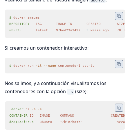
ubuntu
$
 docker
 images
REPOSITORY
   TAG
       IMAGE
 ID
       CREATED
        SIZE
ubuntu
       latest
    97bed23a3497
   3
 weeks
 ago
    78.1MB
Si creamos un contenedor interactivo:
$
 docker
 run
 -it
 --name
 contenedor1
 ubuntu
Nos salimos, y a continuación visualizamos los
contenedores con la opción
(size):
-s
 docker
 ps
 -a
 -s
CONTAINER
 ID
   IMAGE
     COMMAND
                  CREATED
  
de812a3f6b9b
   ubuntu
    "
/bin/bash
"
              11
 second