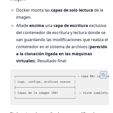
Docker monta las
capas de solo lectura
de la
imagen.
Añade
encima
una
capa de escritura
exclusiva
del contenedor de escritura y lectura donde se
van guardando las modificaciones que realiza el
contenedor en el sistema de archivos (
parecido
a la clonación ligada en las máquinas
virtuales
). Resultado final:
┌─────────────────────────────────┐ ← Capa RW: cambios d
│ Logs, configs, archivos nuevos  │
├─────────────────────────────────┤
│ Capas de la imagen (RO)         │  ← Vista completa de
└─────────────────────────────────┘