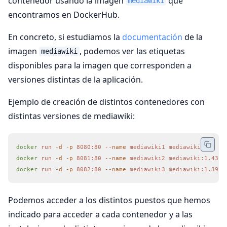
contenedor usando la imagen
que
mediawiki
encontramos en DockerHub.
En concreto, si estudiamos la
documentación
de la
imagen
, podemos ver las etiquetas
mediawiki
disponibles para la imagen que corresponden a
versiones distintas de la aplicación.
Ejemplo de creación de distintos contenedores con
distintas versiones de mediawiki:
docker
 run
 -d
 -p
 8080:80
 --name
 mediawiki1
 mediawiki
docker
 run
 -d
 -p
 8081:80
 --name
 mediawiki2
 mediawiki:1.43
docker
 run
 -d
 -p
 8082:80
 --name
 mediawiki3
 mediawiki:1.39
Podemos acceder a los distintos puestos que hemos
indicado para acceder a cada contenedor y a las