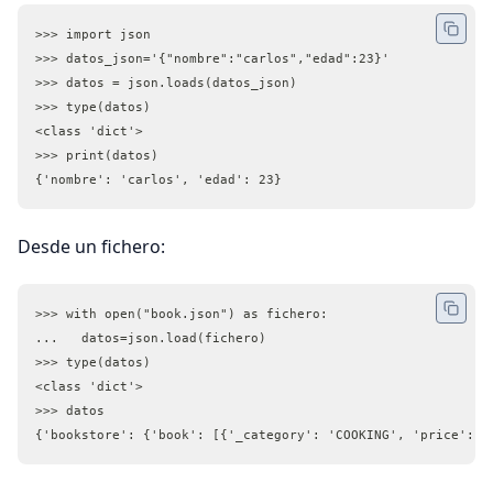
>>> import json
>>> datos_json='{"nombre":"carlos","edad":23}'
>>> datos = json.loads(datos_json)
>>> type(datos)
<class 'dict'>
>>> print(datos)
{'nombre': 'carlos', 'edad': 23}
Desde un fichero:
>>> with open("book.json") as fichero:
...   datos=json.load(fichero)
>>> type(datos)
<class 'dict'>
>>> datos
{'bookstore': {'book': [{'_category': 'COOKING', 'price': '