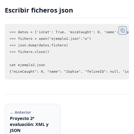
Escribir ficheros json
>>> datos = {'isCat': True, 'miceCaught': 0, 'name': 'Zophi
>>> fichero = open("ejemplo2.json","w")
>>> json.dump(datos,fichero)
>>> fichero.close()
cat ejemplo2.json 
{"miceCaught": 0, "name": "Zophie", "felineIQ": null, "isCa
← Anterior
Proyecto 2ª
evaluación: XML y
JSON