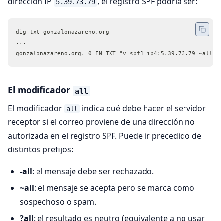
dirección IP
, el registro SPF podría ser:
5.39.73.79
dig txt gonzalonazareno.org
...
gonzalonazareno.org. 0 IN TXT "v=spf1 ip4:5.39.73.79 ~all"
El modificador
all
El modificador
indica qué debe hacer el servidor
all
receptor si el correo proviene de una dirección no
autorizada en el registro SPF. Puede ir precedido de
distintos prefijos:
-all
: el mensaje debe ser rechazado.
~all
: el mensaje se acepta pero se marca como
sospechoso o spam.
?all
: el resultado es neutro (equivalente a no usar