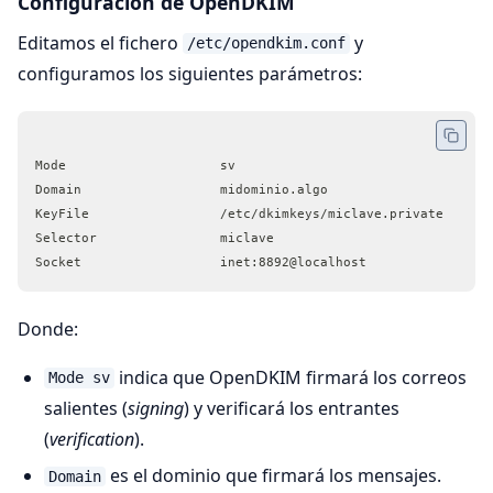
Configuración de OpenDKIM
Editamos el fichero
y
/etc/opendkim.conf
configuramos los siguientes parámetros:
Mode                    sv
Domain                  midominio.algo
KeyFile                 /etc/dkimkeys/miclave.private
Selector                miclave
Socket                  inet:8892@localhost
Donde:
indica que OpenDKIM firmará los correos
Mode sv
salientes (
signing
) y verificará los entrantes
(
verification
).
es el dominio que firmará los mensajes.
Domain