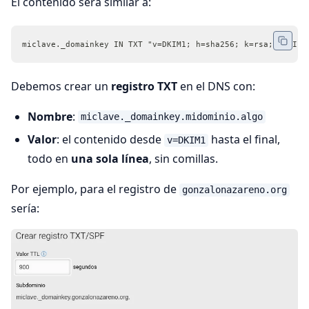
El contenido será similar a:
miclave._domainkey IN TXT "v=DKIM1; h=sha256; k=rsa; p=MIIB
Debemos crear un
registro TXT
en el DNS con:
Nombre
:
miclave._domainkey.midominio.algo
Valor
: el contenido desde
hasta el final,
v=DKIM1
todo en
una sola línea
, sin comillas.
Por ejemplo, para el registro de
gonzalonazareno.org
sería: