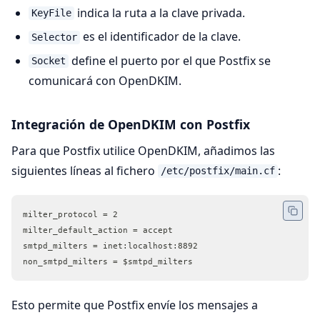
indica la ruta a la clave privada.
KeyFile
es el identificador de la clave.
Selector
define el puerto por el que Postfix se
Socket
comunicará con OpenDKIM.
Integración de OpenDKIM con Postfix
Para que Postfix utilice OpenDKIM, añadimos las
siguientes líneas al fichero
:
/etc/postfix/main.cf
milter_protocol = 2
milter_default_action = accept
smtpd_milters = inet:localhost:8892
non_smtpd_milters = $smtpd_milters
Esto permite que Postfix envíe los mensajes a